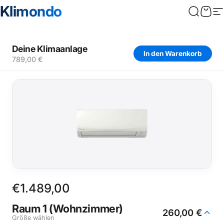
Direkt zum Inhalt
KLIMONDO
Klimondo
Suche
War
S
Deine Klimaanlage
In den Warenkorb
789,00 €
€1.489,00
Raum 1 (Wohnzimmer)
260,00 €
Größe wählen