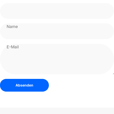
Name
E-Mail
Absenden
Nachricht
Absenden