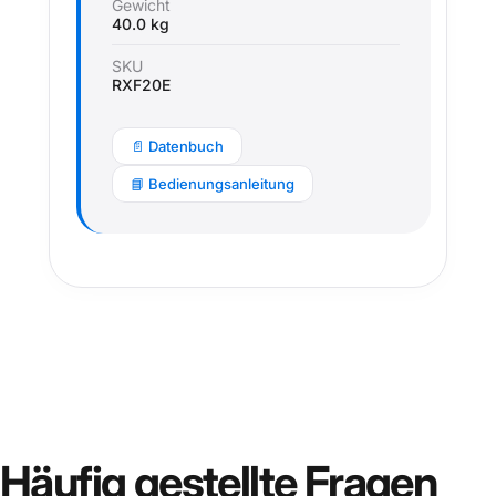
Gewicht
40.0 kg
SKU
RXF20E
📄 Datenbuch
📘 Bedienungsanleitung
Häufig
gestellte
Fragen